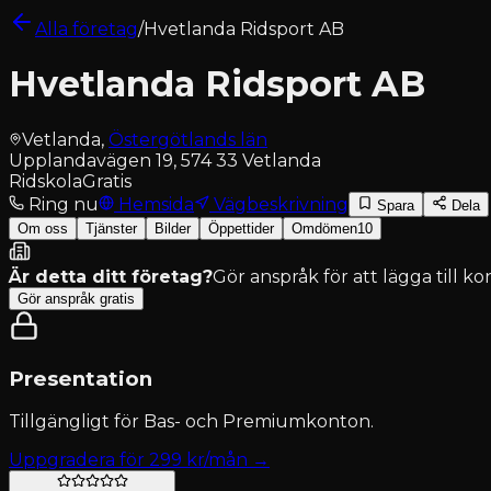
Alla företag
/
Hvetlanda Ridsport AB
Hvetlanda Ridsport AB
Vetlanda
,
Östergötlands län
Upplandavägen 19, 574 33 Vetlanda
Ridskola
Gratis
Ring nu
Hemsida
Vägbeskrivning
Spara
Dela
Om oss
Tjänster
Bilder
Öppettider
Omdömen
10
Är detta ditt företag?
Gör anspråk för att lägga till k
Gör anspråk gratis
Presentation
Tillgängligt för
Bas- och Premiumkonton
.
Uppgradera för
299
kr/mån →