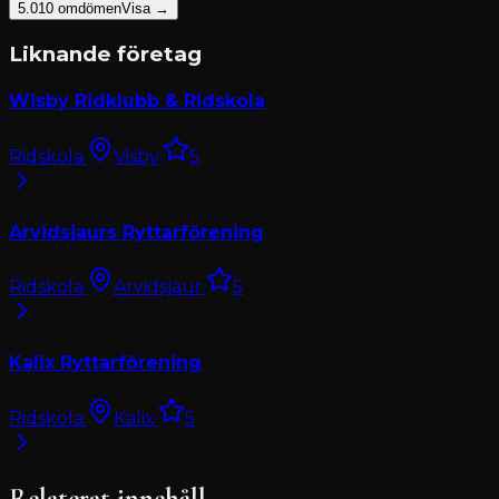
5.0
10
omdömen
Visa →
Liknande företag
Wisby Ridklubb & Ridskola
Ridskola
·
Visby
·
5
Arvidsjaurs Ryttarförening
Ridskola
·
Arvidsjaur
·
5
Kalix Ryttarförening
Ridskola
·
Kalix
·
5
Relaterat innehåll