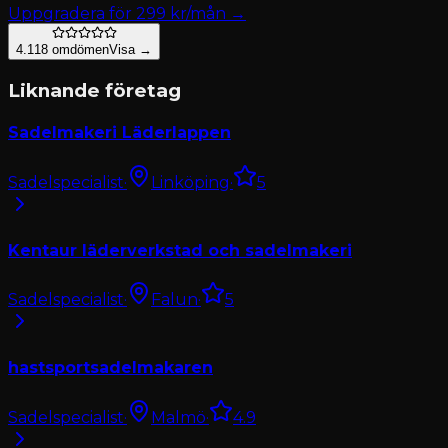
Uppgradera för
299
kr/mån →
4.1
18
omdömen
Visa →
Liknande företag
Sadelmakeri Läderlappen
Sadelspecialist
·
Linköping
·
5
Kentaur läderverkstad och sadelmakeri
Sadelspecialist
·
Falun
·
5
hastsportsadelmakaren
Sadelspecialist
·
Malmö
·
4.9