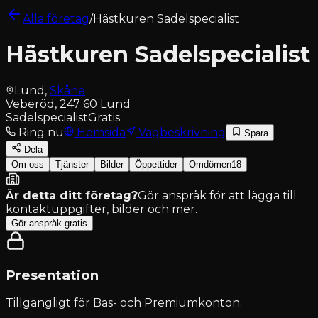
Alla företag
/
Hästkuren Sadelspecialist
Hästkuren Sadelspecialist
Lund
,
Skåne
Veberöd, 247 60 Lund
Sadelspecialist
Gratis
Ring nu
Hemsida
Vägbeskrivning
Spara
Dela
Om oss
Tjänster
Bilder
Öppettider
Omdömen
18
Är detta ditt företag?
Gör anspråk för att lägga till
kontaktuppgifter, bilder och mer.
Gör anspråk gratis
Presentation
Tillgängligt för
Bas- och Premiumkonton
.