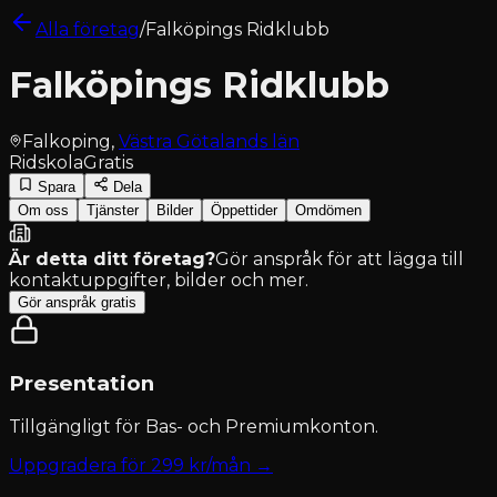
Alla företag
/
Falköpings Ridklubb
Falköpings Ridklubb
Falkoping
,
Västra Götalands län
Ridskola
Gratis
Spara
Dela
Om oss
Tjänster
Bilder
Öppettider
Omdömen
Är detta ditt företag?
Gör anspråk för att lägga till
kontaktuppgifter, bilder och mer.
Gör anspråk gratis
Presentation
Tillgängligt för
Bas- och Premiumkonton
.
Uppgradera för
299
kr/mån →