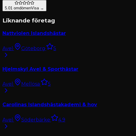
5.0
1
omdömen
Visa →
Liknande företag
Nattviolen Islandshästar
Avel
·
Göteborg
·
5
Hjelmskyl Avel & Sporthästar
Avel
·
Mellösa
·
5
Carolinas Islandshästakademi & hov
Avel
·
Söderbärke
·
4.9