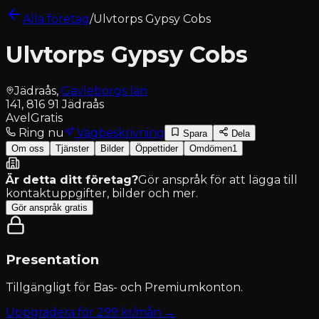
Alla företag
/
Ulvtorps Gypsy Cobs
Ulvtorps Gypsy Cobs
Jädraås
,
Gävleborgs län
141, 816 91 Jädraås
Avel
Gratis
Ring nu
Vägbeskrivning
Spara
Dela
Om oss
Tjänster
Bilder
Öppettider
Omdömen
1
Är detta ditt företag?
Gör anspråk för att lägga till
kontaktuppgifter, bilder och mer.
Gör anspråk gratis
Presentation
Tillgängligt för
Bas- och Premiumkonton
.
Uppgradera för
299
kr/mån →