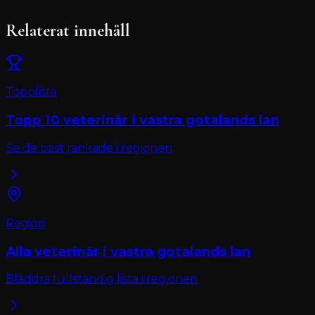
Relaterat innehåll
Topplista
Topp 10
veterinär
i
vastra gotalands lan
Se de bäst rankade i regionen
Region
Alla
veterinär
i
vastra gotalands lan
Bläddra fullständig lista i regionen