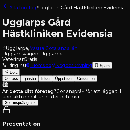
Alla företag
/
Ugglarps Gård Hästkliniken Evidensia
Ugglarps Gård
Hästkliniken Evidensia
Ugglarpe
,
Västra Götalands län
Ugglarpsvägen, Ugglarpe
Veterinär
Gratis
Ring nu
Hemsida
Vägbeskrivning
Spara
Dela
Om oss
Tjänster
Bilder
Öppettider
Omdömen
Är detta ditt företag?
Gör anspråk för att lägga till
kontaktuppgifter, bilder och mer.
Gör anspråk gratis
Presentation