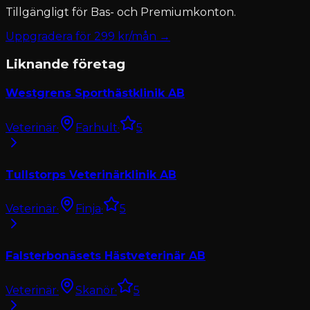
Tillgängligt för
Bas- och Premiumkonton
.
Uppgradera för
299
kr/mån →
Liknande företag
Westgrens Sporthästklinik AB
Veterinär
·
Farhult
·
5
Tullstorps Veterinärklinik AB
Veterinär
·
Finja
·
5
Falsterbonäsets Hästveterinär AB
Veterinär
·
Skanör
·
5