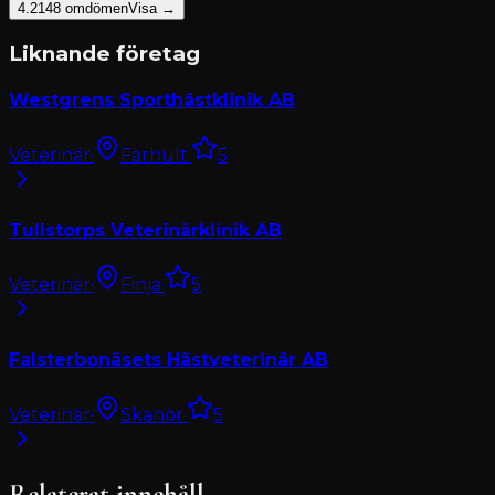
4.2
148
omdömen
Visa →
Liknande företag
Westgrens Sporthästklinik AB
Veterinär
·
Farhult
·
5
Tullstorps Veterinärklinik AB
Veterinär
·
Finja
·
5
Falsterbonäsets Hästveterinär AB
Veterinär
·
Skanör
·
5
Relaterat innehåll