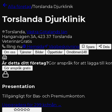
Alla företag
/
Torslanda Djurklinik
Torslanda Djurklinik
Torslanda
,
Västra Götalands län
Hangarvägen 3A, 423 37 Torslanda
Veterinär
Gratis
Ring nu
Hemsida
Vägbeskrivning
Spara
Dela
Om oss
Tjänster
Bilder
Öppettider
Omdömen
148
Är detta ditt företag?
Gör anspråk för att lägga till k
Gör anspråk gratis
Presentation
Tillgängligt för
Bas- och Premiumkonton
.
Uppgradera för
299
kr/mån →