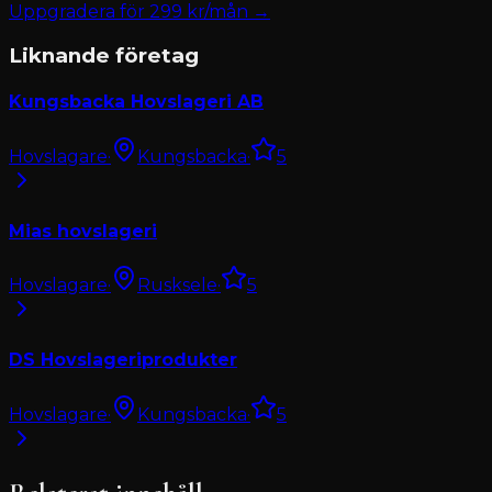
Uppgradera för
299
kr/mån →
Liknande företag
Kungsbacka Hovslageri AB
Hovslagare
·
Kungsbacka
·
5
Mias hovslageri
Hovslagare
·
Rusksele
·
5
DS Hovslageriprodukter
Hovslagare
·
Kungsbacka
·
5