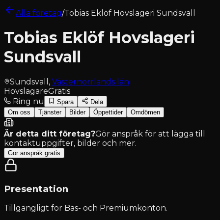
Alla företag
/
Tobias Eklöf Hovslageri Sundsvall
Tobias Eklöf Hovslageri
Sundsvall
Sundsvall
,
Västernorrlands län
Hovslagare
Gratis
Ring nu
Spara
Dela
Om oss
Tjänster
Bilder
Öppettider
Omdömen
Är detta ditt företag?
Gör anspråk för att lägga till
kontaktuppgifter, bilder och mer.
Gör anspråk gratis
Presentation
Tillgängligt för
Bas- och Premiumkonton
.