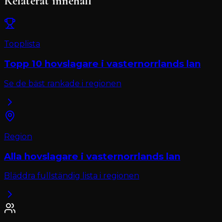
Relaterat innehåll
Topplista
Topp 10
hovslagare
i
vasternorrlands lan
Se de bäst rankade i regionen
Region
Alla
hovslagare
i
vasternorrlands lan
Bläddra fullständig lista i regionen