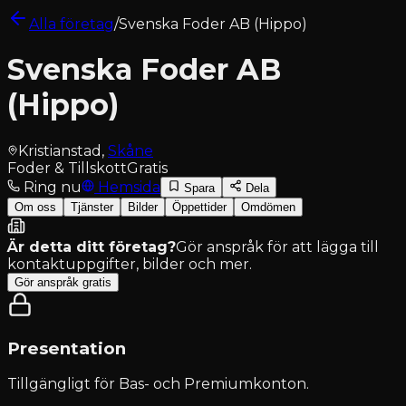
Alla företag
/
Svenska Foder AB (Hippo)
Svenska Foder AB
(Hippo)
Kristianstad
,
Skåne
Foder & Tillskott
Gratis
Ring nu
Hemsida
Spara
Dela
Om oss
Tjänster
Bilder
Öppettider
Omdömen
Är detta ditt företag?
Gör anspråk för att lägga till
kontaktuppgifter, bilder och mer.
Gör anspråk gratis
Presentation
Tillgängligt för
Bas- och Premiumkonton
.