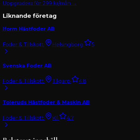
Uppgradera för
299
kr/mån →
Liknande företag
Iform Hästfoder AB
Foder & Tillskott
·
Helsingborg
·
5
Svenska Foder AB
Foder & Tillskott
·
Tågarp
·
4.8
Toleruds Hästfoder & Maskin AB
Foder & Tillskott
·
Kil
·
4.7