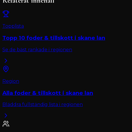
Relaterat innehåll
Topplista
Topp 10
foder & tillskott
i
skane lan
Se de bäst rankade i regionen
Region
Alla
foder & tillskott
i
skane lan
Bläddra fullständig lista i regionen