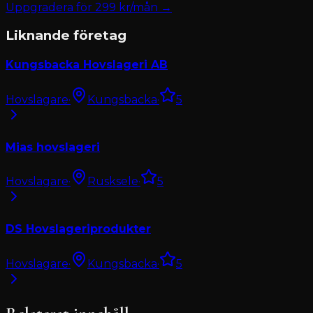
Uppgradera för
299
kr/mån →
Liknande företag
Kungsbacka Hovslageri AB
Hovslagare
·
Kungsbacka
·
5
Mias hovslageri
Hovslagare
·
Rusksele
·
5
DS Hovslageriprodukter
Hovslagare
·
Kungsbacka
·
5