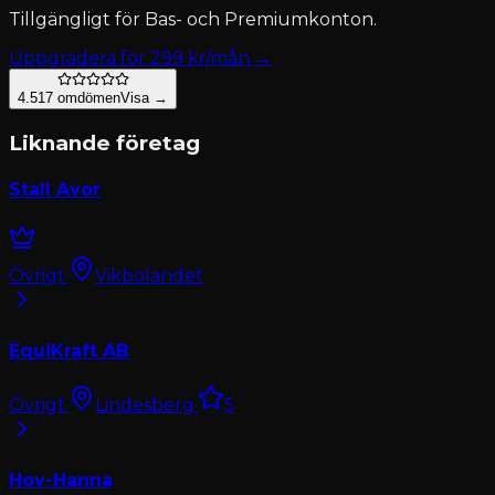
Tillgängligt för
Bas- och Premiumkonton
.
Uppgradera för
299
kr/mån →
4.5
17
omdömen
Visa →
Liknande företag
Stall Avor
Övrigt
·
Vikbolandet
EquiKraft AB
Övrigt
·
Lindesberg
·
5
Hov-Hanna