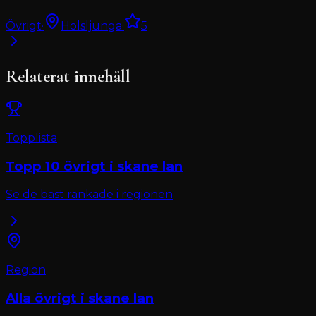
Övrigt
·
Holsljunga
·
5
Relaterat innehåll
Topplista
Topp 10
övrigt
i
skane lan
Se de bäst rankade i regionen
Region
Alla
övrigt
i
skane lan