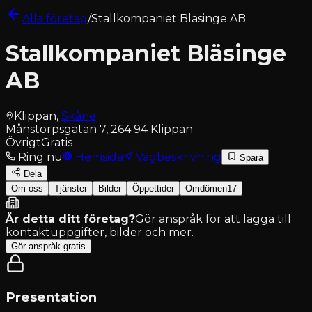
Alla företag
/
Stallkompaniet Bläsinge AB
Stallkompaniet Bläsinge
AB
Klippan
,
Skåne
Månstorpsgatan 7, 264 94 Klippan
Övrigt
Gratis
Ring nu
Hemsida
Vägbeskrivning
Spara
Dela
Om oss
Tjänster
Bilder
Öppettider
Omdömen
17
Är detta ditt företag?
Gör anspråk för att lägga till
kontaktuppgifter, bilder och mer.
Gör anspråk gratis
Presentation