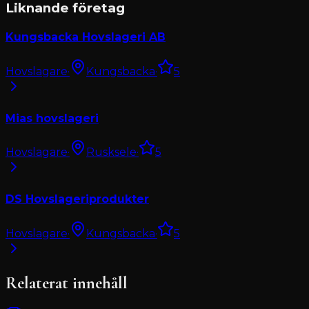
Liknande företag
Kungsbacka Hovslageri AB
Hovslagare
·
Kungsbacka
·
5
Mias hovslageri
Hovslagare
·
Rusksele
·
5
DS Hovslageriprodukter
Hovslagare
·
Kungsbacka
·
5
Relaterat innehåll