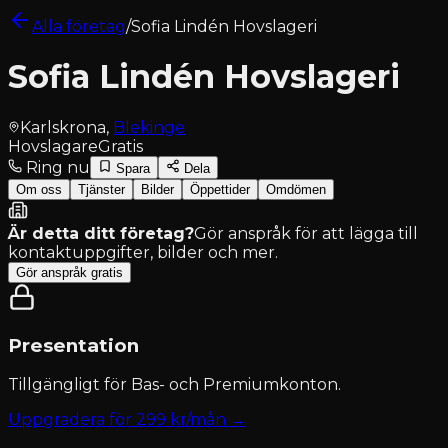
Alla företag
/
Sofia Lindén Hovslageri
Sofia Lindén Hovslageri
Karlskrona
,
Blekinge
Hovslagare
Gratis
Ring nu
Spara
Dela
Om oss
Tjänster
Bilder
Öppettider
Omdömen
Är detta ditt företag?
Gör anspråk för att lägga till
kontaktuppgifter, bilder och mer.
Gör anspråk gratis
Presentation
Tillgängligt för
Bas- och Premiumkonton
.
Uppgradera för
299
kr/mån →