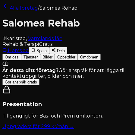
Alla företag
/
Salomea Rehab
Salomea Rehab
Karlstad
,
Värmlands län
Rehab & Terapi
Gratis
Hemsida
Spara
Dela
Om oss
Tjänster
Bilder
Öppettider
Omdömen
Är detta ditt företag?
Gör anspråk för att lägga till
kontaktuppgifter, bilder och mer.
Gör anspråk gratis
Presentation
Tillgängligt för
Bas- och Premiumkonton
.
Uppgradera för
299
kr/mån →