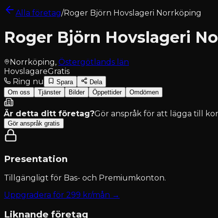
Alla företag
/
Roger Björn Hovslageri Norrköping
Roger Björn Hovslageri N
Norrköping
,
Östergötlands län
Hovslagare
Gratis
Ring nu
Spara
Dela
Om oss
Tjänster
Bilder
Öppettider
Omdömen
Är detta ditt företag?
Gör anspråk för att lägga till k
Gör anspråk gratis
Presentation
Tillgängligt för
Bas- och Premiumkonton
.
Uppgradera för
299
kr/mån →
Liknande företag