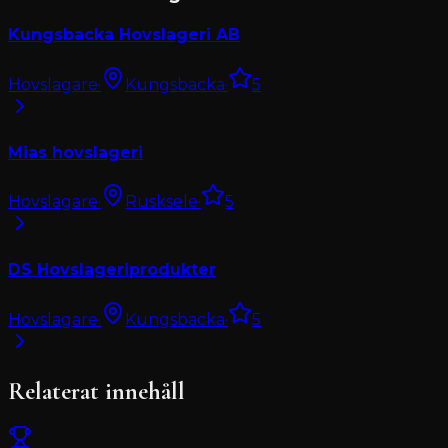
Kungsbacka Hovslageri AB
Hovslagare
·
Kungsbacka
·
5
Mias hovslageri
Hovslagare
·
Rusksele
·
5
DS Hovslageriprodukter
Hovslagare
·
Kungsbacka
·
5
Relaterat innehåll