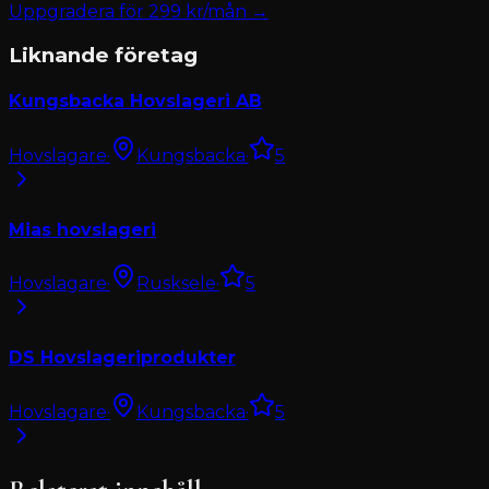
Uppgradera för
299
kr/mån →
Liknande företag
Kungsbacka Hovslageri AB
Hovslagare
·
Kungsbacka
·
5
Mias hovslageri
Hovslagare
·
Rusksele
·
5
DS Hovslageriprodukter
Hovslagare
·
Kungsbacka
·
5