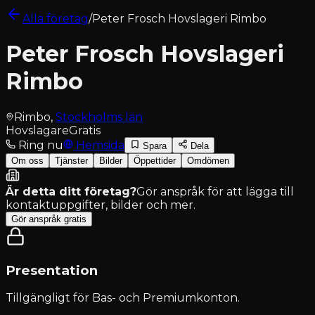
Alla företag
/
Peter Frosch Hovslageri Rimbo
Peter Frosch Hovslageri
Rimbo
Rimbo
,
Stockholms län
Hovslagare
Gratis
Ring nu
Hemsida
Spara
Dela
Om oss
Tjänster
Bilder
Öppettider
Omdömen
Är detta ditt företag?
Gör anspråk för att lägga till
kontaktuppgifter, bilder och mer.
Gör anspråk gratis
Presentation
Tillgängligt för
Bas- och Premiumkonton
.