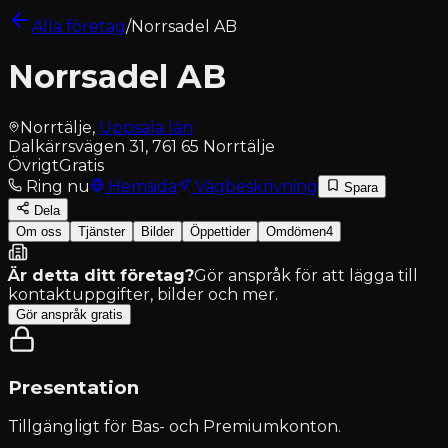
Alla företag
/
Norrsadel AB
Norrsadel AB
Norrtälje
,
Uppsala län
Dalkärrsvägen 31, 761 65 Norrtälje
Övrigt
Gratis
Ring nu
Hemsida
Vägbeskrivning
Spara
Dela
Om oss
Tjänster
Bilder
Öppettider
Omdömen
4
Är detta ditt företag?
Gör anspråk för att lägga till
kontaktuppgifter, bilder och mer.
Gör anspråk gratis
Presentation
Tillgängligt för
Bas- och Premiumkonton
.