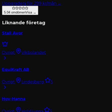
Uppgradera för
299
kr/mån →
5.0
4
omdömen
Visa →
Liknande företag
Stall Avor
Övrigt
·
Vikbolandet
EquiKraft AB
Övrigt
·
Lindesberg
·
5
Hov-Hanna
Övrigt
·
Holsljunga
·
5