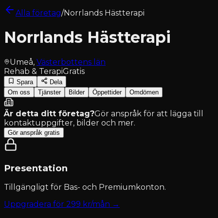
Alla företag
/
Norrlands Hästterapi
Norrlands Hästterapi
Umeå
,
Västerbottens län
Rehab & Terapi
Gratis
Spara
Dela
Om oss
Tjänster
Bilder
Öppettider
Omdömen
Är detta ditt företag?
Gör anspråk för att lägga till
kontaktuppgifter, bilder och mer.
Gör anspråk gratis
Presentation
Tillgängligt för
Bas- och Premiumkonton
.
Uppgradera för
299
kr/mån →