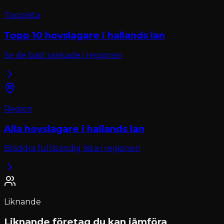
Topplista
Topp 10
hovslagare
i
hallands lan
Se de bäst rankade i regionen
Region
Alla
hovslagare
i
hallands lan
Bläddra fullständig lista i regionen
Liknande
Liknande företag du kan jämföra