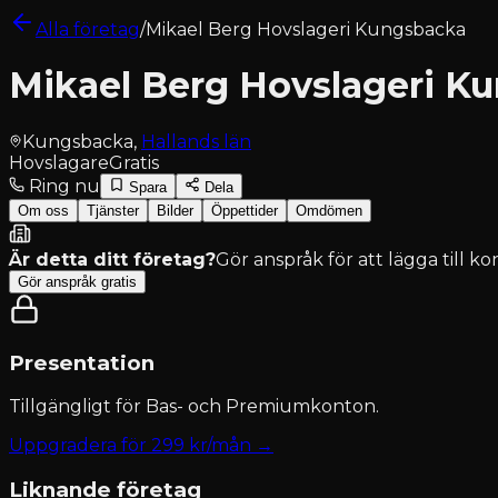
Alla företag
/
Mikael Berg Hovslageri Kungsbacka
Mikael Berg Hovslageri K
Kungsbacka
,
Hallands län
Hovslagare
Gratis
Ring nu
Spara
Dela
Om oss
Tjänster
Bilder
Öppettider
Omdömen
Är detta ditt företag?
Gör anspråk för att lägga till k
Gör anspråk gratis
Presentation
Tillgängligt för
Bas- och Premiumkonton
.
Uppgradera för
299
kr/mån →
Liknande företag