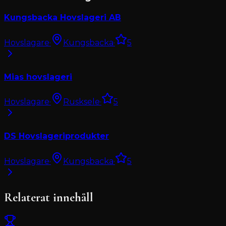
Kungsbacka Hovslageri AB
Hovslagare
·
Kungsbacka
·
5
Mias hovslageri
Hovslagare
·
Rusksele
·
5
DS Hovslageriprodukter
Hovslagare
·
Kungsbacka
·
5
Relaterat innehåll