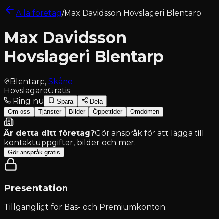
Alla företag
/
Max Davidsson Hovslageri Blentarp
Max Davidsson
Hovslageri Blentarp
Blentarp
,
Skåne
Hovslagare
Gratis
Ring nu
Spara
Dela
Om oss
Tjänster
Bilder
Öppettider
Omdömen
Är detta ditt företag?
Gör anspråk för att lägga till
kontaktuppgifter, bilder och mer.
Gör anspråk gratis
Presentation
Tillgängligt för
Bas- och Premiumkonton
.