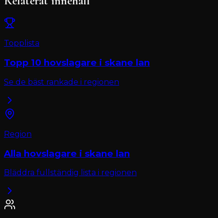
Relaterat innehåll
Topplista
Topp 10
hovslagare
i
skane lan
Se de bäst rankade i regionen
Region
Alla
hovslagare
i
skane lan
Bläddra fullständig lista i regionen