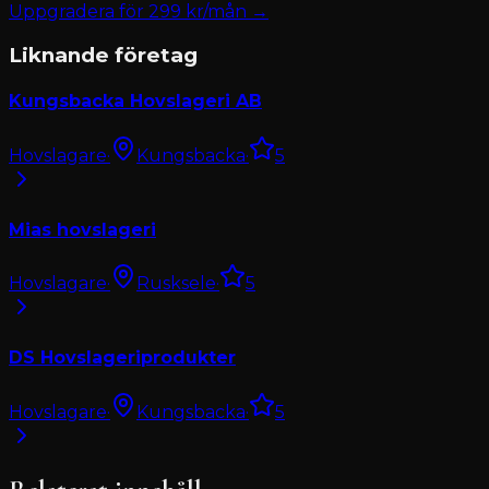
Uppgradera för
299
kr/mån →
Liknande företag
Kungsbacka Hovslageri AB
Hovslagare
·
Kungsbacka
·
5
Mias hovslageri
Hovslagare
·
Rusksele
·
5
DS Hovslageriprodukter
Hovslagare
·
Kungsbacka
·
5