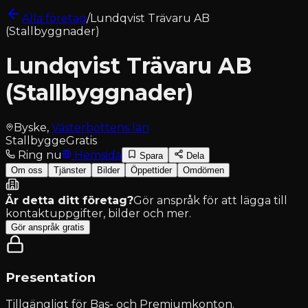
Alla företag
/
Lundqvist Trävaru AB
(Stallbyggnader)
Lundqvist Trävaru AB
(Stallbyggnader)
Byske
,
Västerbottens län
Stallbygge
Gratis
Ring nu
Hemsida
Spara
Dela
Om oss
Tjänster
Bilder
Öppettider
Omdömen
Är detta ditt företag?
Gör anspråk för att lägga till
kontaktuppgifter, bilder och mer.
Gör anspråk gratis
Presentation
Tillgängligt för
Bas- och Premiumkonton
.