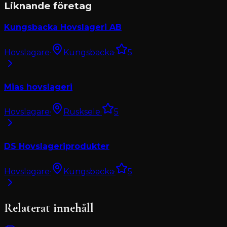
Liknande företag
Kungsbacka Hovslageri AB
Hovslagare
·
Kungsbacka
·
5
Mias hovslageri
Hovslagare
·
Rusksele
·
5
DS Hovslageriprodukter
Hovslagare
·
Kungsbacka
·
5
Relaterat innehåll