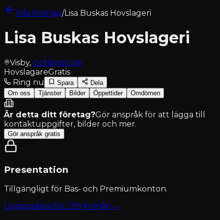
Alla företag
/
Lisa Buskas Hovslageri
Lisa Buskas Hovslageri
Visby
,
Gotlands län
Hovslagare
Gratis
Ring nu
Spara
Dela
Om oss
Tjänster
Bilder
Öppettider
Omdömen
Är detta ditt företag?
Gör anspråk för att lägga till
kontaktuppgifter, bilder och mer.
Gör anspråk gratis
Presentation
Tillgängligt för
Bas- och Premiumkonton
.
Uppgradera för
299
kr/mån →