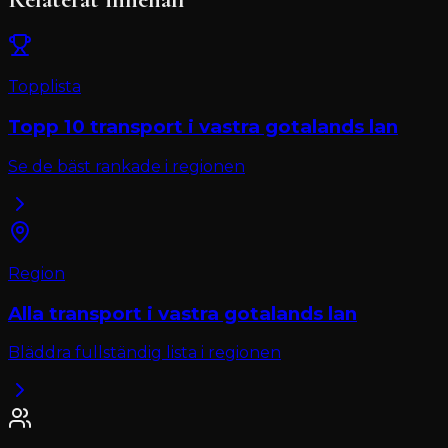
Topplista
Topp 10
transport
i
vastra gotalands lan
Se de bäst rankade i regionen
Region
Alla
transport
i
vastra gotalands lan
Bläddra fullständig lista i regionen