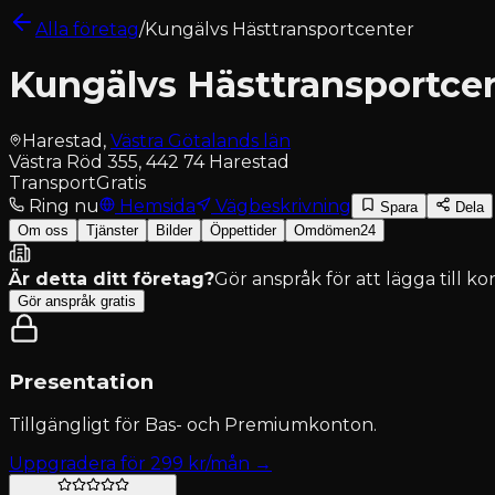
Alla företag
/
Kungälvs Hästtransportcenter
Kungälvs Hästtransportce
Harestad
,
Västra Götalands län
Västra Röd 355, 442 74 Harestad
Transport
Gratis
Ring nu
Hemsida
Vägbeskrivning
Spara
Dela
Om oss
Tjänster
Bilder
Öppettider
Omdömen
24
Är detta ditt företag?
Gör anspråk för att lägga till k
Gör anspråk gratis
Presentation
Tillgängligt för
Bas- och Premiumkonton
.
Uppgradera för
299
kr/mån →