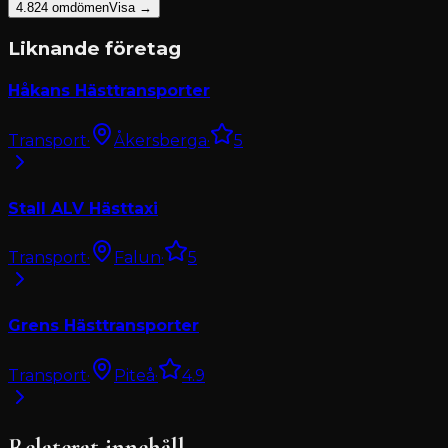
4.8
24
omdömen
Visa →
Liknande företag
Håkans Hästtransporter
Transport
·
Åkersberga
·
5
Stall ALV Hästtaxi
Transport
·
Falun
·
5
Grens Hästtransporter
Transport
·
Piteå
·
4.9
Relaterat innehåll