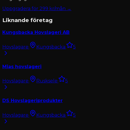
Uppgradera för
299
kr/mån →
Liknande företag
Kungsbacka Hovslageri AB
Hovslagare
·
Kungsbacka
·
5
Mias hovslageri
Hovslagare
·
Rusksele
·
5
DS Hovslageriprodukter
Hovslagare
·
Kungsbacka
·
5