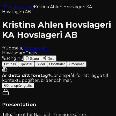
Alla företag
/
Kristina Ahlen Hovslageri KA
Hovslageri AB
Kristina Ahlen Hovslageri
KA Hovslageri AB
Uppsala
,
Uppsala län
Hovslagare
Gratis
Ring nu
Spara
Dela
Om oss
Tjänster
Bilder
Öppettider
Omdömen
Är detta ditt företag?
Gör anspråk för att lägga till
kontaktuppgifter, bilder och mer.
Gör anspråk gratis
Presentation
Tillgängligt för
Bas- och Premiumkonton
.