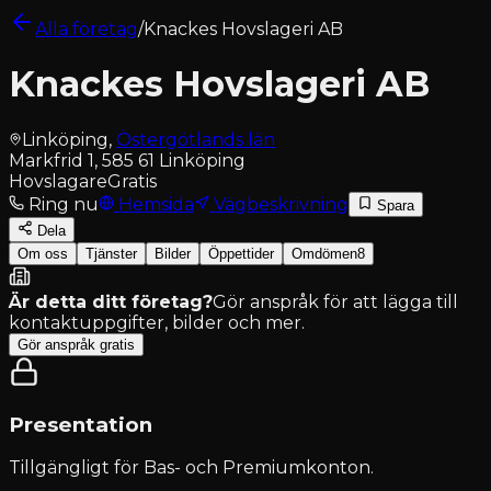
Alla företag
/
Knackes Hovslageri AB
Knackes Hovslageri AB
Linköping
,
Östergötlands län
Markfrid 1, 585 61 Linköping
Hovslagare
Gratis
Ring nu
Hemsida
Vägbeskrivning
Spara
Dela
Om oss
Tjänster
Bilder
Öppettider
Omdömen
8
Är detta ditt företag?
Gör anspråk för att lägga till
kontaktuppgifter, bilder och mer.
Gör anspråk gratis
Presentation
Tillgängligt för
Bas- och Premiumkonton
.