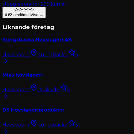
Uppgradera för
299
kr/mån →
4.6
8
omdömen
Visa →
Liknande företag
Kungsbacka Hovslageri AB
Hovslagare
·
Kungsbacka
·
5
Mias hovslageri
Hovslagare
·
Rusksele
·
5
DS Hovslageriprodukter
Hovslagare
·
Kungsbacka
·
5