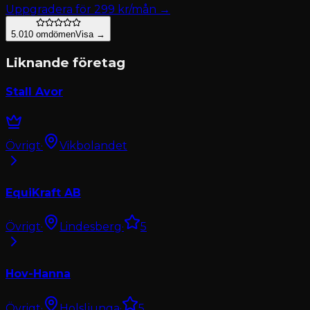
Uppgradera för
299
kr/mån →
5.0
10
omdömen
Visa →
Liknande företag
Stall Avor
Övrigt
·
Vikbolandet
EquiKraft AB
Övrigt
·
Lindesberg
·
5
Hov-Hanna
Övrigt
·
Holsljunga
·
5