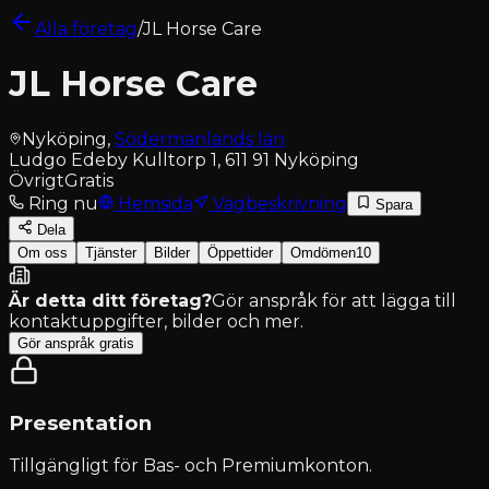
Alla företag
/
JL Horse Care
JL Horse Care
Nyköping
,
Södermanlands län
Ludgo Edeby Kulltorp 1, 611 91 Nyköping
Övrigt
Gratis
Ring nu
Hemsida
Vägbeskrivning
Spara
Dela
Om oss
Tjänster
Bilder
Öppettider
Omdömen
10
Är detta ditt företag?
Gör anspråk för att lägga till
kontaktuppgifter, bilder och mer.
Gör anspråk gratis
Presentation
Tillgängligt för
Bas- och Premiumkonton
.