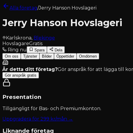
Alla företag
/
Jerry Hanson Hovslageri
Jerry Hanson Hovslageri
Karlskrona
,
Blekinge
Hovslagare
Gratis
Ring nu
Spara
Dela
Om oss
Tjänster
Bilder
Öppettider
Omdömen
Är detta ditt företag?
Gör anspråk för att lägga till k
Gör anspråk gratis
Presentation
Tillgängligt för
Bas- och Premiumkonton
.
Uppgradera för
299
kr/mån →
Liknande företag