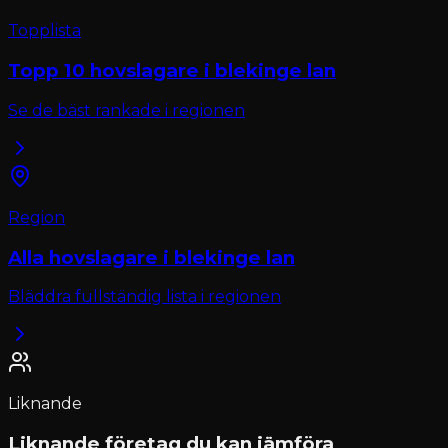
Topplista
Topp 10
hovslagare
i
blekinge lan
Se de bäst rankade i regionen
Region
Alla
hovslagare
i
blekinge lan
Bläddra fullständig lista i regionen
Liknande
Liknande företag du kan jämföra