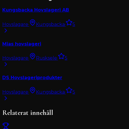
Kungsbacka Hovslageri AB
Hovslagare
·
Kungsbacka
·
5
Mias hovslageri
Hovslagare
·
Rusksele
·
5
DS Hovslageriprodukter
Hovslagare
·
Kungsbacka
·
5
Relaterat innehåll