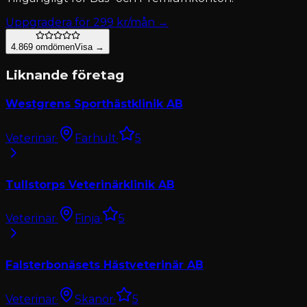
Uppgradera för
299
kr/mån →
4.8
69
omdömen
Visa →
Liknande företag
Westgrens Sporthästklinik AB
Veterinär
·
Farhult
·
5
Tullstorps Veterinärklinik AB
Veterinär
·
Finja
·
5
Falsterbonäsets Hästveterinär AB
Veterinär
·
Skanör
·
5