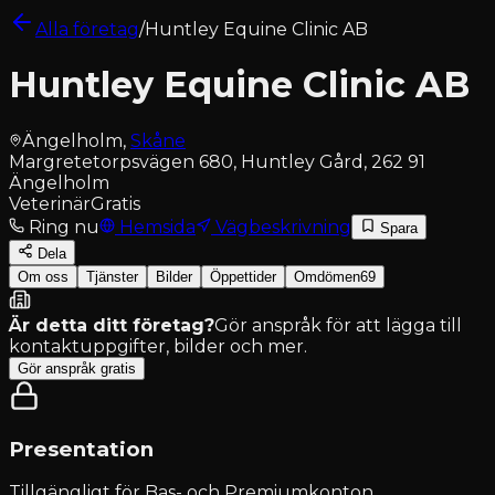
Alla företag
/
Huntley Equine Clinic AB
Huntley Equine Clinic AB
Ängelholm
,
Skåne
Margretetorpsvägen 680, Huntley Gård, 262 91
Ängelholm
Veterinär
Gratis
Ring nu
Hemsida
Vägbeskrivning
Spara
Dela
Om oss
Tjänster
Bilder
Öppettider
Omdömen
69
Är detta ditt företag?
Gör anspråk för att lägga till
kontaktuppgifter, bilder och mer.
Gör anspråk gratis
Presentation
Tillgängligt för
Bas- och Premiumkonton
.