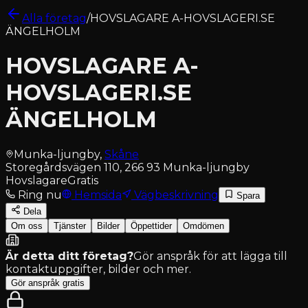
Alla företag
/
HOVSLAGARE A-HOVSLAGERI.SE
ÄNGELHOLM
HOVSLAGARE A-
HOVSLAGERI.SE
ÄNGELHOLM
Munka-ljungby
,
Skåne
Storegårdsvägen 110, 266 93 Munka-ljungby
Hovslagare
Gratis
Ring nu
Hemsida
Vägbeskrivning
Spara
Dela
Om oss
Tjänster
Bilder
Öppettider
Omdömen
Är detta ditt företag?
Gör anspråk för att lägga till
kontaktuppgifter, bilder och mer.
Gör anspråk gratis