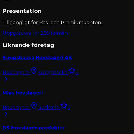
Presentation
Tillgängligt för
Bas- och Premiumkonton
.
Uppgradera för
299
kr/mån →
Liknande företag
Kungsbacka Hovslageri AB
Hovslagare
·
Kungsbacka
·
5
Mias hovslageri
Hovslagare
·
Rusksele
·
5
DS Hovslageriprodukter