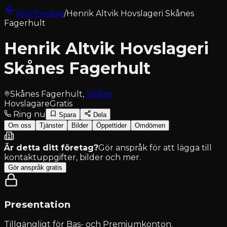
Alla företag
/
Henrik Altvik Hovslageri Skånes
Fagerhult
Henrik Altvik Hovslageri
Skånes Fagerhult
Skånes Fagerhult
,
Skåne
Hovslagare
Gratis
Ring nu
Spara
Dela
Om oss
Tjänster
Bilder
Öppettider
Omdömen
Är detta ditt företag?
Gör anspråk för att lägga till
kontaktuppgifter, bilder och mer.
Gör anspråk gratis
Presentation
Tillgängligt för
Bas- och Premiumkonton
.