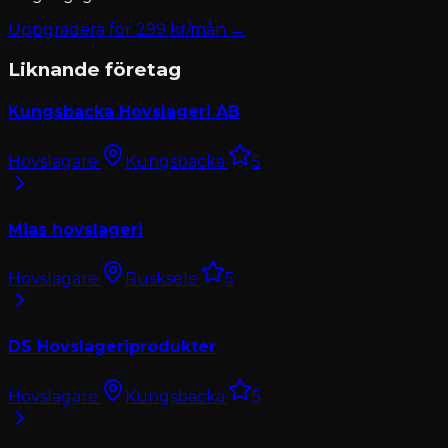
Uppgradera för
299
kr/mån →
Liknande företag
Kungsbacka Hovslageri AB
Hovslagare
·
Kungsbacka
·
5
Mias hovslageri
Hovslagare
·
Rusksele
·
5
DS Hovslageriprodukter
Hovslagare
·
Kungsbacka
·
5