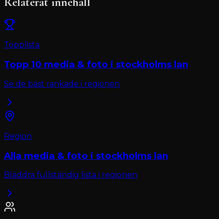
Relaterat innehåll
Topplista
Topp 10
media & foto
i
stockholms lan
Se de bäst rankade i regionen
Region
Alla
media & foto
i
stockholms lan
Bläddra fullständig lista i regionen