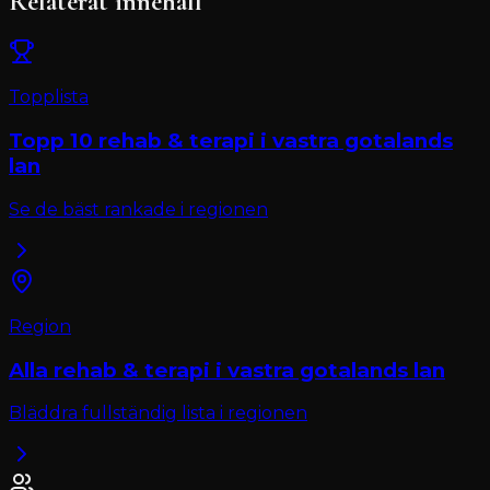
Relaterat innehåll
Topplista
Topp 10
rehab & terapi
i
vastra gotalands
lan
Se de bäst rankade i regionen
Region
Alla
rehab & terapi
i
vastra gotalands lan
Bläddra fullständig lista i regionen