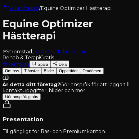
Alla företag
/
Equine Optimizer Hästterapi
Equine Optimizer
Hästterapi
Strömstad
,
Västra Götalands län
Rehab & Terapi
Gratis
Hemsida
Spara
Dela
Om oss
Tjänster
Bilder
Öppettider
Omdömen
Är detta ditt företag?
Gör anspråk för att lägga till
kontaktuppgifter, bilder och mer.
Gör anspråk gratis
Presentation
Tillgängligt för
Bas- och Premiumkonton
.