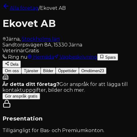
Alla företag
/
Ekovet AB
Ekovet AB
Järna
,
Stockholms län
Sandtorpsvägen 8A, 15330 Järna
Veterinär
Gratis
Ring nu
Hemsida
Vägbeskrivning
Spara
Dela
Om oss
Tjänster
Bilder
Öppettider
Omdömen
23
Är detta ditt företag?
Gör anspråk för att lägga till
kontaktuppgifter, bilder och mer.
Gör anspråk gratis
Presentation
Tillgängligt för
Bas- och Premiumkonton
.