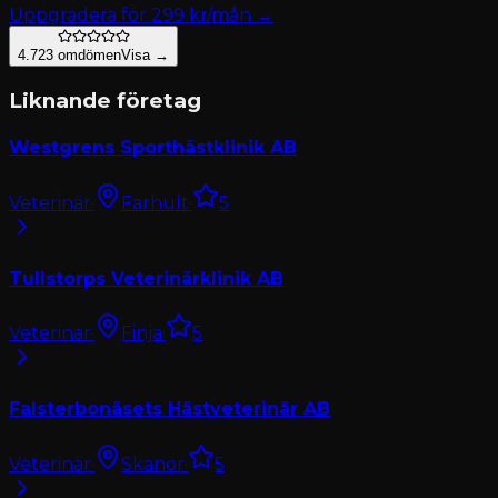
Uppgradera för
299
kr/mån →
4.7
23
omdömen
Visa →
Liknande företag
Westgrens Sporthästklinik AB
Veterinär
·
Farhult
·
5
Tullstorps Veterinärklinik AB
Veterinär
·
Finja
·
5
Falsterbonäsets Hästveterinär AB
Veterinär
·
Skanör
·
5