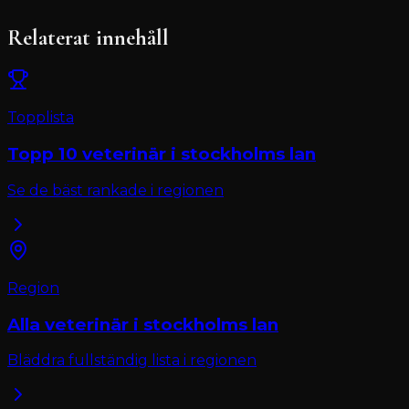
Relaterat innehåll
Topplista
Topp 10
veterinär
i
stockholms lan
Se de bäst rankade i regionen
Region
Alla
veterinär
i
stockholms lan
Bläddra fullständig lista i regionen