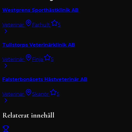
Westgrens Sporthästklinik AB
Veterinär
·
Farhult
·
5
Tullstorps Veterinärklinik AB
Veterinär
·
Finja
·
5
Falsterbonäsets Hästveterinär AB
Veterinär
·
Skanör
·
5
Relaterat innehåll