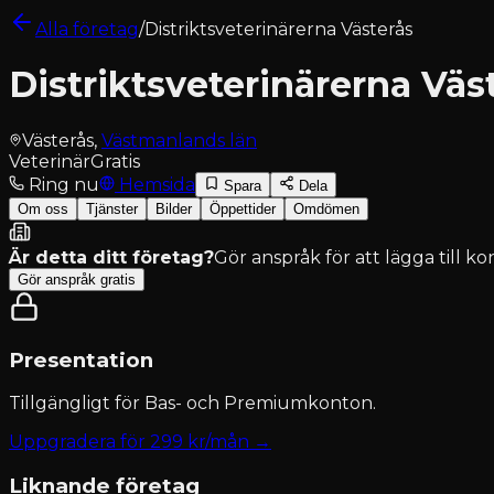
Alla företag
/
Distriktsveterinärerna Västerås
Distriktsveterinärerna Väs
Västerås
,
Västmanlands län
Veterinär
Gratis
Ring nu
Hemsida
Spara
Dela
Om oss
Tjänster
Bilder
Öppettider
Omdömen
Är detta ditt företag?
Gör anspråk för att lägga till k
Gör anspråk gratis
Presentation
Tillgängligt för
Bas- och Premiumkonton
.
Uppgradera för
299
kr/mån →
Liknande företag