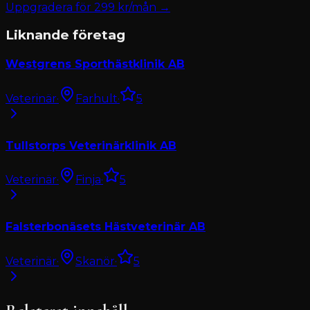
Uppgradera för
299
kr/mån →
Liknande företag
Westgrens Sporthästklinik AB
Veterinär
·
Farhult
·
5
Tullstorps Veterinärklinik AB
Veterinär
·
Finja
·
5
Falsterbonäsets Hästveterinär AB
Veterinär
·
Skanör
·
5