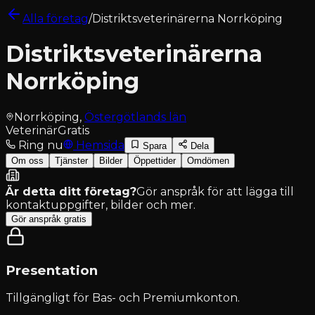
Alla företag
/
Distriktsveterinärerna Norrköping
Distriktsveterinärerna
Norrköping
Norrköping
,
Östergötlands län
Veterinär
Gratis
Ring nu
Hemsida
Spara
Dela
Om oss
Tjänster
Bilder
Öppettider
Omdömen
Är detta ditt företag?
Gör anspråk för att lägga till
kontaktuppgifter, bilder och mer.
Gör anspråk gratis
Presentation
Tillgängligt för
Bas- och Premiumkonton
.