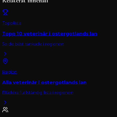
Relaterat innehåll
Topplista
Topp 10
veterinär
i
ostergotlands lan
Se de bäst rankade i regionen
Region
Alla
veterinär
i
ostergotlands lan
Bläddra fullständig lista i regionen