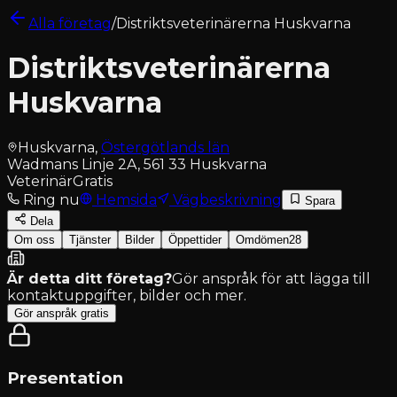
Alla företag
/
Distriktsveterinärerna Huskvarna
Distriktsveterinärerna
Huskvarna
Huskvarna
,
Östergötlands län
Wadmans Linje 2A, 561 33 Huskvarna
Veterinär
Gratis
Ring nu
Hemsida
Vägbeskrivning
Spara
Dela
Om oss
Tjänster
Bilder
Öppettider
Omdömen
28
Är detta ditt företag?
Gör anspråk för att lägga till
kontaktuppgifter, bilder och mer.
Gör anspråk gratis
Presentation