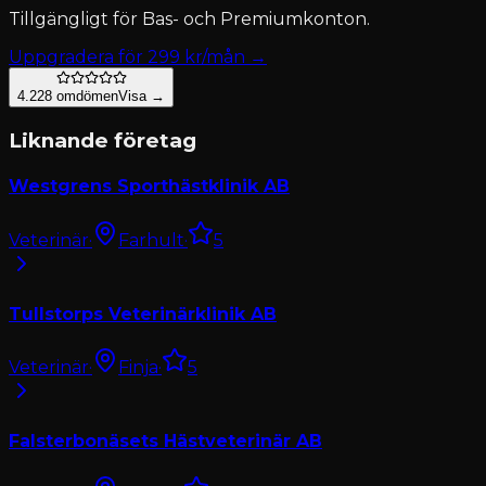
Tillgängligt för
Bas- och Premiumkonton
.
Uppgradera för
299
kr/mån →
4.2
28
omdömen
Visa →
Liknande företag
Westgrens Sporthästklinik AB
Veterinär
·
Farhult
·
5
Tullstorps Veterinärklinik AB
Veterinär
·
Finja
·
5
Falsterbonäsets Hästveterinär AB