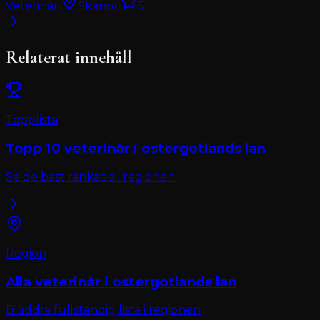
Veterinär
·
Skanör
·
5
Relaterat innehåll
Topplista
Topp 10
veterinär
i
ostergotlands lan
Se de bäst rankade i regionen
Region
Alla
veterinär
i
ostergotlands lan
Bläddra fullständig lista i regionen