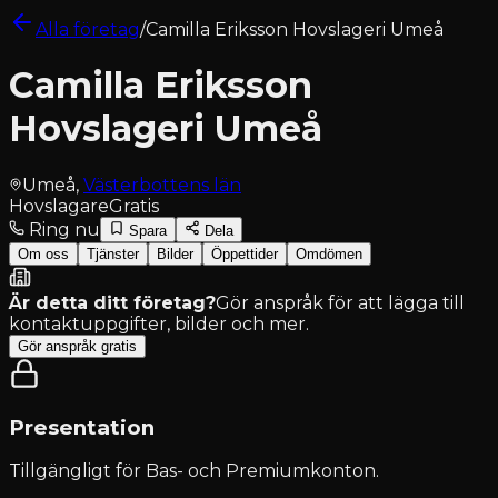
Alla företag
/
Camilla Eriksson Hovslageri Umeå
Camilla Eriksson
Hovslageri Umeå
Umeå
,
Västerbottens län
Hovslagare
Gratis
Ring nu
Spara
Dela
Om oss
Tjänster
Bilder
Öppettider
Omdömen
Är detta ditt företag?
Gör anspråk för att lägga till
kontaktuppgifter, bilder och mer.
Gör anspråk gratis
Presentation
Tillgängligt för
Bas- och Premiumkonton
.