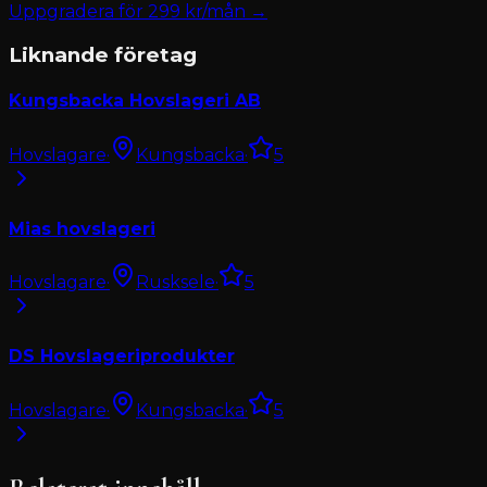
Uppgradera för
299
kr/mån →
Liknande företag
Kungsbacka Hovslageri AB
Hovslagare
·
Kungsbacka
·
5
Mias hovslageri
Hovslagare
·
Rusksele
·
5
DS Hovslageriprodukter
Hovslagare
·
Kungsbacka
·
5