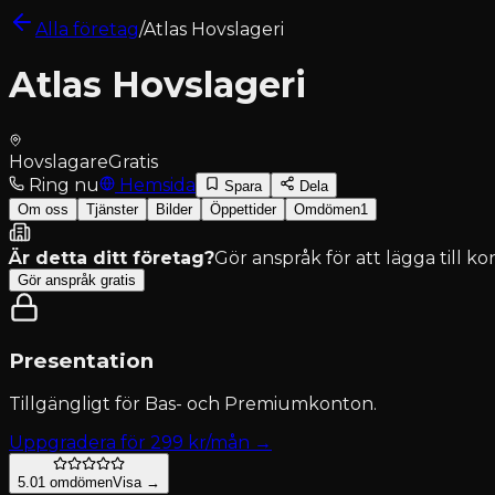
Alla företag
/
Atlas Hovslageri
Atlas Hovslageri
Hovslagare
Gratis
Ring nu
Hemsida
Spara
Dela
Om oss
Tjänster
Bilder
Öppettider
Omdömen
1
Är detta ditt företag?
Gör anspråk för att lägga till k
Gör anspråk gratis
Presentation
Tillgängligt för
Bas- och Premiumkonton
.
Uppgradera för
299
kr/mån →
5.0
1
omdömen
Visa →