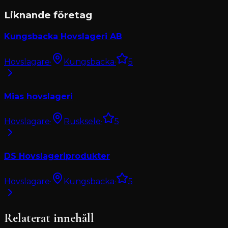
Liknande företag
Kungsbacka Hovslageri AB
Hovslagare
·
Kungsbacka
·
5
Mias hovslageri
Hovslagare
·
Rusksele
·
5
DS Hovslageriprodukter
Hovslagare
·
Kungsbacka
·
5
Relaterat innehåll