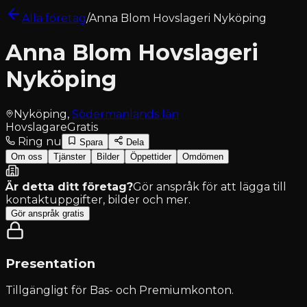
Alla företag
/
Anna Blom Hovslageri Nyköping
Anna Blom Hovslageri
Nyköping
Nyköping
,
Södermanlands län
Hovslagare
Gratis
Ring nu
Spara
Dela
Om oss
Tjänster
Bilder
Öppettider
Omdömen
Är detta ditt företag?
Gör anspråk för att lägga till
kontaktuppgifter, bilder och mer.
Gör anspråk gratis
Presentation
Tillgängligt för
Bas- och Premiumkonton
.