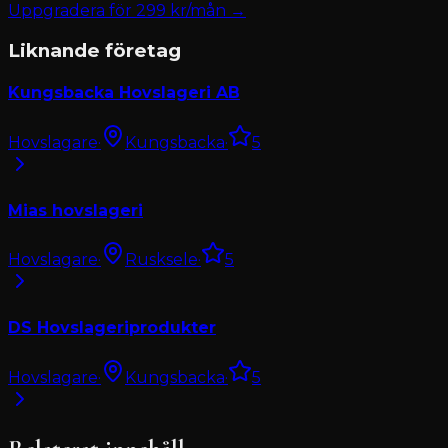
Uppgradera för
299
kr/mån →
Liknande företag
Kungsbacka Hovslageri AB
Hovslagare
·
Kungsbacka
·
5
Mias hovslageri
Hovslagare
·
Rusksele
·
5
DS Hovslageriprodukter
Hovslagare
·
Kungsbacka
·
5